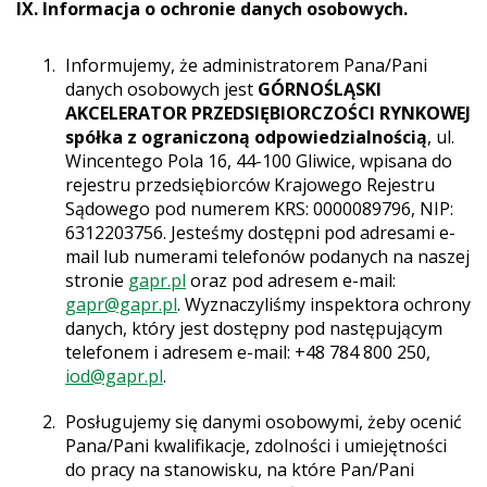
IX. Informacja o ochronie danych osobowych.
Informujemy, że administratorem Pana/Pani
danych osobowych jest
GÓRNOŚLĄSKI
AKCELERATOR PRZEDSIĘBIORCZOŚCI RYNKOWEJ
spółka z ograniczoną odpowiedzialnością
, ul.
Wincentego Pola 16, 44-100 Gliwice, wpisana do
rejestru przedsiębiorców Krajowego Rejestru
Sądowego pod numerem KRS: 0000089796, NIP:
6312203756. Jesteśmy dostępni pod adresami e-
mail lub numerami telefonów podanych na naszej
stronie
gapr.pl
oraz pod adresem e-mail:
gapr@gapr.pl
. Wyznaczyliśmy inspektora ochrony
danych, który jest dostępny pod następującym
telefonem i adresem e-mail: +48 784 800 250,
iod@gapr.pl
.
Posługujemy się danymi osobowymi, żeby ocenić
Pana/Pani kwalifikacje, zdolności i umiejętności
do pracy na stanowisku, na które Pan/Pani