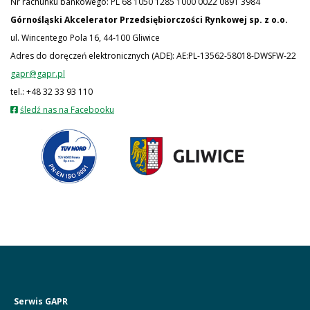
Nr rachunku bankowego: PL 68 1050 1285 1000 0022 0891 3984
Górnośląski Akcelerator Przedsiębiorczości Rynkowej
sp. z o.o.
ul. Wincentego Pola 16, 44-100 Gliwice
Adres do doręczeń elektronicznych (ADE): AE:PL-13562-58018-DWSFW-22
gapr@gapr.pl
tel.: +48 32 33 93 110
otwiera
śledź nas na Facebooku
się
w
nowej
karcie
Serwis GAPR