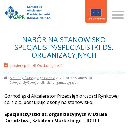
NABÓR NA STANOWISKO
SPECJALISTY/SPECJALISTKI DS.
ORGANIZACYJNYCH
pobierz pdf
🔊 Odsłuchaj treść
Strona główna
>
Ogłoszenia
>
Nabór na stanowisko
Specjalisty/Specjalistki ds. organizacyjnych
Górnośląski Akcelerator Przedsiębiorczości Rynkowej
sp. z o.o. poszukuje osoby na stanowisko:
Specjalisty/stki ds. organizacyjnych w Dziale
Doradztwa, Szkoleń i Marketingu – RCITT.