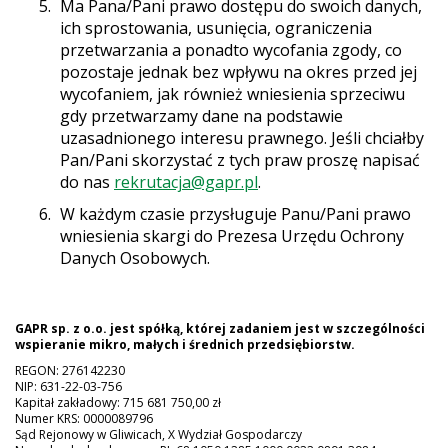
Ma Pana/Pani prawo dostępu do swoich danych,
ich sprostowania, usunięcia, ograniczenia
przetwarzania a ponadto wycofania zgody, co
pozostaje jednak bez wpływu na okres przed jej
wycofaniem, jak również wniesienia sprzeciwu
gdy przetwarzamy dane na podstawie
uzasadnionego interesu prawnego. Jeśli chciałby
Pan/Pani skorzystać z tych praw proszę napisać
do nas
rekrutacja@gapr.pl
.
W każdym czasie przysługuje Panu/Pani prawo
wniesienia skargi do Prezesa Urzędu Ochrony
Danych Osobowych.
GAPR sp. z o.o. jest spółką, której zadaniem jest w szczególności
wspieranie mikro, małych i średnich przedsiębiorstw.
REGON: 276142230
NIP: 631-22-03-756
Kapitał zakładowy: 715 681 750,00 zł
Numer KRS: 0000089796
Sąd Rejonowy w Gliwicach, X Wydział Gospodarczy