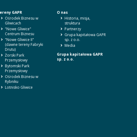
ereny GAPR
O nas
Ośrodek Biznesu w
Historia, misja,
Gliwicach
struktura
"Nowe Gliwice"
Partnerzy
Centrum Biznesu
Grupa kapitałowa GAPR
"Nowe Gliwice II"
sp. z o.o.
(dawne tereny Fabryki
Media
Drutu)
Grupa kapitałowa GAPR
Żorski Park
sp. z o.o.
Przemysłowy
Bytomski Park
Przemysłowy
Ośrodek Biznesu w
Rybniku
Lotnisko Gliwice