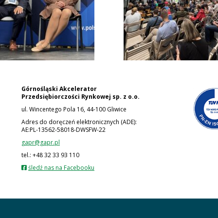
Górnośląski Akcelerator
Przedsiębiorczości Rynkowej
sp. z o.o.
ul. Wincentego Pola 16, 44-100 Gliwice
Adres do doręczeń elektronicznych (ADE):
AE:PL-13562-58018-DWSFW-22
gapr@gapr.pl
tel.: +48 32 33 93 110
otwiera
śledź nas na Facebooku
się
w
nowej
karcie