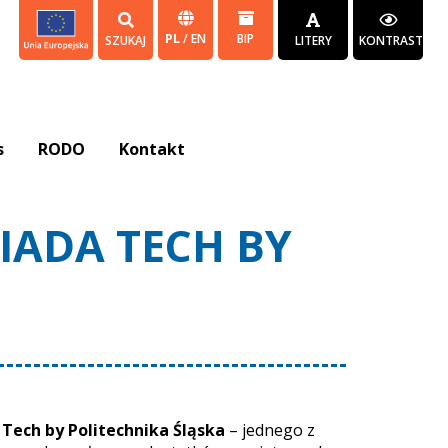
PL
/
EN
BIP
SZUKAJ
LITERY
KONTRAST
s
RODO
Kontakt
IADA TECH BY
 Tech by Politechnika Śląska
– jednego z