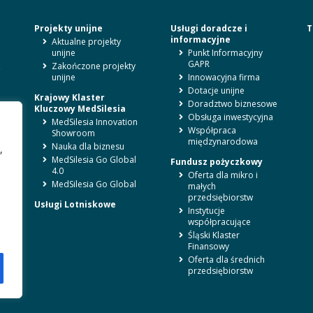
Projekty unijne
Usługi doradcze i
T
informacyjne
Aktualne projekty
unijne
Punkt Informacyjny
GAPR
,
Zakończone projekty
unijne
Innowacyjna firma
Dotacje unijne
Krajowy Klaster
Doradztwo biznesowe
Kluczowy MedSilesia
Obsługa inwestycyjna
MedSilesia Innovation
Współpraca
Showroom
międzynarodowa
Nauka dla biznesu
,
MedSilesia Go Global
Fundusz pożyczkowy
4.0
Oferta dla mikro i
MedSilesia Go Global
małych
przedsiębiorstw
Usługi Lotniskowe
Instytucje
współpracujące
Śląski Klaster
Finansowy
Oferta dla średnich
przedsiębiorstw