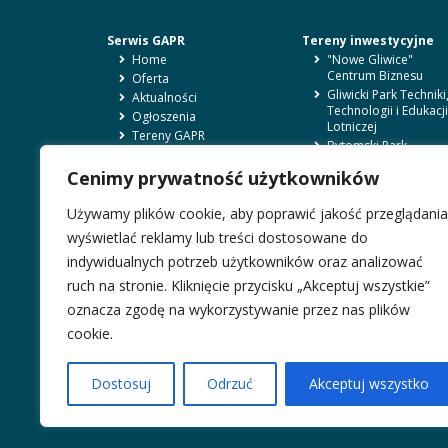
Serwis GAPR
Tereny inwestycyjne
Home
"Nowe Gliwice"
Centrum Biznesu
Oferta
Gliwicki Park Techniki
Aktualności
Technologii i Edukacji
Ogłoszenia
Lotniczej
Tereny GAPR
Bytomski Park
O nas
Przemysłowy
Kontakt
Cenimy prywatność użytkowników
Wynajem
BIP
Sale szkoleniowe
Zgłoszenia sygnalistów
Używamy plików cookie, aby poprawić jakość przeglądania
Biura
RODO i polityka
wyświetlać reklamy lub treści dostosowane do
prywatności
Magazyny
indywidualnych potrzeb użytkowników oraz analizować
Usługi szkoleniowe
ruch na stronie. Kliknięcie przycisku „Akceptuj wszystkie”
oznacza zgodę na wykorzystywanie przez nas plików
cookie.
Dostosuj
Odrzuć
Akceptuj wszystko