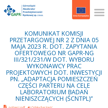
KOMUNIKAT KOMISJI
PRZETARGOWEJ NR 2 Z DNIA 05
MAJA 2023 R. DOT. ZAPYTANIA
OFERTOWEGO NR GAPR-NG
III/321/231/W DOT. WYBORU
WYKONAWCY PRAC
PROJEKTOWYCH DOT. INWESTYCJI
PN. „ADAPTACJA POMIESZCZEŃ
CZĘŚCI PARTERU NA CELE
LABORATORIUM BADAŃ
NIENISZCZĄCYCH (ŚCNTPL)”
pobierz pdf
🔊 Odsłuchaj treść