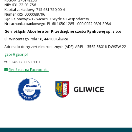
REGON: 276142230
NIP: 631-22-03-756
Kapitał zakładowy: 715 681 750,00 zł
Numer KRS: 0000089796
Sąd Rejonowy w Gliwicach, X Wydział Gospodarczy
Nr rachunku bankowego: PL 68 1050 1285 1000 0022 0891 3984
Górnośląski Akcelerator Przedsiębiorczości Rynkowej
sp. z o.o.
ul. Wincentego Pola 16, 44-100 Gliwice
Adres do doręczeń elektronicznych (ADE): AE:PL-13562-58018-DWSFW-22
gapr@gapr.pl
tel.: +48 32 33 93 110
otwiera
śledź nas na Facebooku
się
w
nowej
karcie