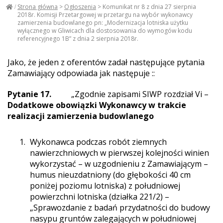
Strona główna
>
Ogłoszenia
>
Komunikat nr 8 z dnia 27 sierpnia
2018r. Komisji Przetargowej w przetargu na wybór wykonawcy
zamierzenia budowlanego pn: „Modernizacja lotniska użytku
wyłącznego w Gliwicach dla dostosowania do wymogów kodu
referencyjnego 1B” z dnia 2 sierpnia 2018r.
Jako, że jeden z oferentów zadał następujące pytania
Zamawiający odpowiada jak następuje ::
Pytanie 17.
„Zgodnie zapisami SIWP rozdział Vi –
Dodatkowe obowiązki Wykonawcy w trakcie
realizacji zamierzenia budowlanego
Wykonawca podczas robót ziemnych
nawierzchniowych w pierwszej kolejności winien
wykorzystać – w uzgodnieniu z Zamawiającym –
humus nieuzdatniony (do głębokości 40 cm
poniżej poziomu lotniska) z południowej
powierzchni lotniska (działka 221/2) –
„Sprawozdanie z badań przydatności do budowy
nasypu gruntów zalegających w południowej