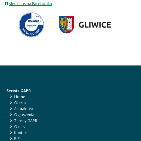
otwiera
śledź nas na Facebooku
się
w
nowej
karcie
Serwis GAPR
Home
Oferta
Aktualności
Ogłoszenia
Tereny GAPR
O nas
Kontakt
BIP