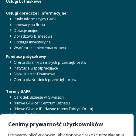
Usługi Lotniskowe
Usługi doradcze i informacyjne
Punkt Informacyjny GAPR
Innowacyjna firma
Dotacje unijne
Doradztwo biznesowe
Obsługa inwestycyjna
Współpraca międzynarodowa
Fundusz pożyczkowy
Oferta dla mikro i małych przedsiębiorstw
Instytucje współpracujące
Śląski Klaster Finansowy
Oferta dla średnich przedsiębiorstw
Tereny GAPR
Ośrodek Biznesu w Gliwicach
"Nowe Gliwice" Centrum Biznesu
"Nowe Gliwice II" (dawne tereny Fabryki Drutu)
Żorski Park Przemysłowy
Bytomski Park Przemysłowy
Cenimy prywatność użytkowników
Ośrodek Biznesu w Rybniku
Lotnisko Gliwice
Używamy plików cookie, aby poprawić jakość przeglądania,