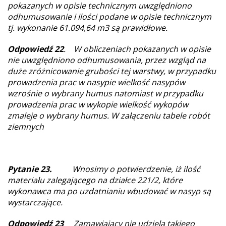
pokazanych w opisie technicznym uwzględniono
odhumusowanie i ilości podane w opisie technicznym
tj. wykonanie 61.094,64 m3 są prawidłowe.
Odpowiedź 22
.
W obliczeniach pokazanych w opisie
nie uwzględniono odhumusowania, przez wzgląd na
duże zróżnicowanie grubości tej warstwy, w przypadku
prowadzenia prac w nasypie wielkość nasypów
wzrośnie o wybrany humus natomiast w przypadku
prowadzenia prac w wykopie wielkość wykopów
zmaleje o wybrany humus. W załączeniu tabele robót
ziemnych
Pytanie 23.
Wnosimy o potwierdzenie, iż ilość
materiału zalegającego na działce 221/2, które
wykonawca ma po uzdatnianiu wbudować w nasyp są
wystarczające.
Odpowiedź 23
Zamawiający nie udziela takiego