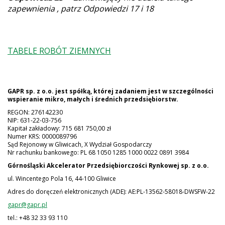
zapewnienia , patrz Odpowiedzi 17 i 18
TABELE ROBÓT ZIEMNYCH
GAPR sp. z o.o. jest spółką, której zadaniem jest w szczególności
wspieranie mikro, małych i średnich przedsiębiorstw.
REGON: 276142230
NIP: 631-22-03-756
Kapitał zakładowy: 715 681 750,00 zł
Numer KRS: 0000089796
Sąd Rejonowy w Gliwicach, X Wydział Gospodarczy
Nr rachunku bankowego: PL 68 1050 1285 1000 0022 0891 3984
Górnośląski Akcelerator Przedsiębiorczości Rynkowej
sp. z o.o.
ul. Wincentego Pola 16, 44-100 Gliwice
Adres do doręczeń elektronicznych (ADE): AE:PL-13562-58018-DWSFW-22
gapr@gapr.pl
tel.: +48 32 33 93 110