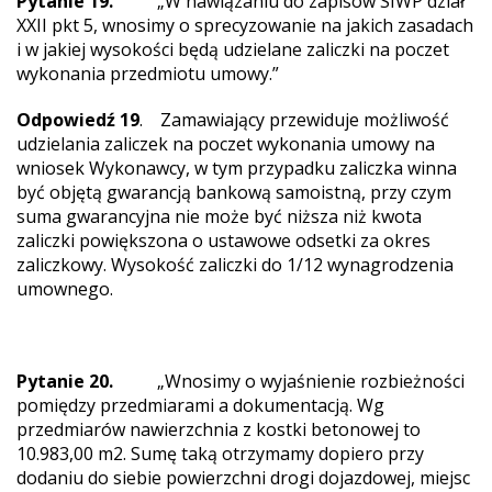
Pytanie 19.
„W nawiązaniu do zapisów SIWP dział
XXII pkt 5, wnosimy o sprecyzowanie na jakich zasadach
i w jakiej wysokości będą udzielane zaliczki na poczet
wykonania przedmiotu umowy.”
Odpowiedź 19
. Zamawiający przewiduje możliwość
udzielania zaliczek na poczet wykonania umowy na
wniosek Wykonawcy, w tym przypadku zaliczka winna
być objętą gwarancją bankową samoistną, przy czym
suma gwarancyjna nie może być niższa niż kwota
zaliczki powiększona o ustawowe odsetki za okres
zaliczkowy. Wysokość zaliczki do 1/12 wynagrodzenia
umownego.
Pytanie 20.
„Wnosimy o wyjaśnienie rozbieżności
pomiędzy przedmiarami a dokumentacją. Wg
przedmiarów nawierzchnia z kostki betonowej to
10.983,00 m2. Sumę taką otrzymamy dopiero przy
dodaniu do siebie powierzchni drogi dojazdowej, miejsc