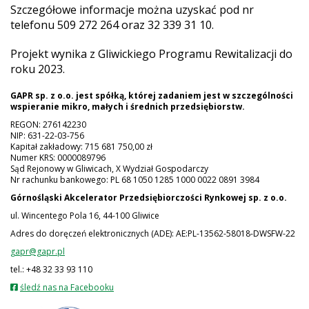
Szczegółowe informacje można uzyskać pod nr
telefonu 509 272 264 oraz 32 339 31 10.
Projekt wynika z Gliwickiego Programu Rewitalizacji do
roku 2023.
GAPR sp. z o.o. jest spółką, której zadaniem jest w szczególności
wspieranie mikro, małych i średnich przedsiębiorstw.
REGON: 276142230
NIP: 631-22-03-756
Kapitał zakładowy: 715 681 750,00 zł
Numer KRS: 0000089796
Sąd Rejonowy w Gliwicach, X Wydział Gospodarczy
Nr rachunku bankowego: PL 68 1050 1285 1000 0022 0891 3984
Górnośląski Akcelerator Przedsiębiorczości Rynkowej
sp. z o.o.
ul. Wincentego Pola 16, 44-100 Gliwice
Adres do doręczeń elektronicznych (ADE): AE:PL-13562-58018-DWSFW-22
gapr@gapr.pl
tel.: +48 32 33 93 110
otwiera
śledź nas na Facebooku
się
w