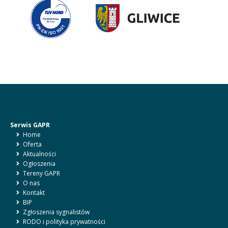
nowej
karcie
Serwis GAPR
Home
Oferta
Aktualności
Ogłoszenia
Tereny GAPR
O nas
Kontakt
BIP
Zgłoszenia sygnalistów
RODO i polityka prywatności