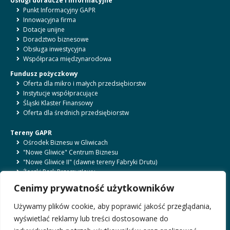
Usługi doradcze i informacyjne
Punkt Informacyjny GAPR
Innowacyjna firma
Dotacje unijne
Doradztwo biznesowe
Obsługa inwestycyjna
Współpraca międzynarodowa
Fundusz pożyczkowy
Oferta dla mikro i małych przedsiębiorstw
Instytucje współpracujące
Śląski Klaster Finansowy
Oferta dla średnich przedsiębiorstw
Tereny GAPR
Ośrodek Biznesu w Gliwicach
"Nowe Gliwice" Centrum Biznesu
"Nowe Gliwice II" (dawne tereny Fabryki Drutu)
Żorski Park Przemysłowy
Bytomski Park Przemysłowy
Cenimy prywatność użytkowników
Ośrodek Biznesu w Rybniku
Lotnisko Gliwice
Używamy plików cookie, aby poprawić jakość przeglądania,
wyświetlać reklamy lub treści dostosowane do
O nas