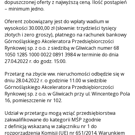
dopuszczonej oferty z najwyższą ceną. Ilość postąpień
– minimum jedno.
Oferent zobowiązany jest do wpłaty wadium w
wysokości 30.000,00 zł (słownie: trzydzieści tysięcy
złotych i zero groszy), płatnego na rachunek bankowy
Górnośląskiego Akceleratora Przedsiębiorczości
Rynkowej sp. z o.o. z siedzibą w Gliwicach numer 68
1050 1285 1000 0022 0891 3984 w terminie do dnia
27.04.2022 r. do godz. 15:00.
Przetarg na zbycie ww. nieruchomości odbędzie się w
dniu 28.04.2022 r. o godzinie 11.00 w siedzibie
Górnośląskiego Akceleratora Przedsiębiorczości
Rynkowej sp. z o.o. w Gliwicach przy ul. Wincentego Pola
16, pomieszczenie nr 102.
Udział w przetargu mogą wziąć przedsiębiorstwa
zakwalifikowane do kategorii MŚP zgodnie
z definicją wskazaną w załączniku nr 1 do
rozporządzenia Komisji (UE) nr 651/2014. Warunkiem