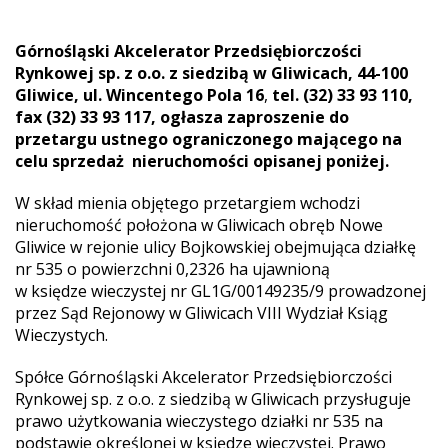
Górnośląski Akcelerator Przedsiębiorczości
Rynkowej sp. z o.o. z siedzibą w Gliwicach,
44-100
Gliwice, ul. Wincentego Pola 16
,
tel. (32) 33 93 110,
fax (32) 33 93 117,
ogłasza zaproszenie do
przetargu ustnego ograniczonego mającego na
celu sprzedaż nieruchomości opisanej poniżej.
W skład mienia objętego przetargiem wchodzi
nieruchomość położona w Gliwicach obręb Nowe
Gliwice w rejonie ulicy Bojkowskiej obejmująca działkę
nr 535 o powierzchni 0,2326 ha ujawnioną
w księdze wieczystej nr GL1G/00149235/9 prowadzonej
przez Sąd Rejonowy w Gliwicach VIII Wydział Ksiąg
Wieczystych.
Spółce Górnośląski Akcelerator Przedsiębiorczości
Rynkowej sp. z o.o. z siedzibą w Gliwicach przysługuje
prawo użytkowania wieczystego działki nr 535 na
podstawie określonej w księdze wieczystej. Prawo