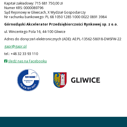
Kapitał zakładowy: 715 681 750,00 zł
Numer KRS: 0000089796
Sąd Rejonowy w Gliwicach, X Wydział Gospodarczy
Nr rachunku bankowego: PL 68 1050 1285 1000 0022 0891 3984
Górnośląski Akcelerator Przedsiębiorczości Rynkowej
sp. z o.o.
ul. Wincentego Pola 16, 44-100 Gliwice
Adres do doręczeń elektronicznych (ADE): AE:PL-13562-58018-DWSFW-22
gapr@gapr.pl
tel.: +48 32 33 93 110
otwiera
śledź nas na Facebooku
się
w
nowej
karcie