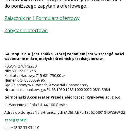
do poniższego zapytania ofertowego.
Załącznik nr 1 Formularz ofertowy
Zapytanie ofertowe
GAPR sp. z o.o. jest spółką, której zadaniem jest w szczególności
wspieranie mikro, małych i średnich przedsiębiorstw.
REGON: 276142230
NIP: 631-22-03-756
Kapitał zakładowy: 715 681 750,00 zł
Numer KRS: 0000089796
Sąd Rejonowy w Gliwicach, X Wydział Gospodarczy
Nr rachunku bankowego: PL 68 1050 1285 1000 0022 0891 3984
Górnośląski Akcelerator Przedsiębiorczości Rynkowej
sp. z o.o.
ul. Wincentego Pola 16, 44-100 Gliwice
Adres do doręczeń elektronicznych (ADE): AE:PL-13562-58018-DWSFW-22
gapr@gapr.pl
tel.: +48 32 33 93 110