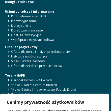
Usługi Lotniskowe
Usługi doradcze i informacyjne
Punkt Informacyjny GAPR
Innowacyjna firma
Dotacje unijne
Doradztwo biznesowe
Obsługa inwestycyjna
Współpraca międzynarodowa
Fundusz pożyczkowy
Oferta dla mikro i małych przedsiębiorstw
Instytucje współpracujące
Śląski Klaster Finansowy
Oferta dla średnich przedsiębiorstw
Tereny GAPR
Ośrodek Biznesu w Gliwicach
"Nowe Gliwice" Centrum Biznesu
"Nowe Gliwice II" (dawne tereny Fabryki Drutu)
Żorski Park Przemysłowy
Bytomski Park Przemysłowy
Cenimy prywatność użytkowników
Ośrodek Biznesu w Rybniku
Lotnisko Gliwice
Używamy plików cookie, aby poprawić jakość przeglądania,