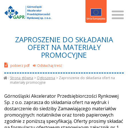
ZAPROSZENIE DO SKŁADANIA
OFERT NA MATERIAŁY
PROMOCYJNE
pobierz pdf
🔊 Odsłuchaj treść
Strona główna
>
Ogłoszenia
>
Zaproszenie do składania ofert na
materiały promocyjne
Górnośląski Akcelerator Przedsiębiorczości Rynkowej
Sp. z o.o. zaprasza do składania ofert na wydruk i
dostarczenie do siedziby Zamawiającego materiałów
promocyjnych: notatników oraz toreb papierowych
zgodnie z poniższą specyfikacją. Oferty prosimy składać
na formularzu ofertowym stanowiącym załącznik nr 1