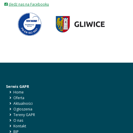
otwiera
śledź nas na Facebooku
się
w
nowej
karcie
Serwis GAPR
Home
Oferta
Aktualności
Ogłoszenia
Tereny GAPR
O nas
Kontakt
BIP