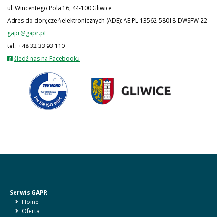
ul. Wincentego Pola 16, 44-100 Gliwice
Adres do doręczeń elektronicznych (ADE): AE:PL-13562-58018-DWSFW-22
gapr@gapr.pl
tel.: +48 32 33 93 110
otwiera
śledź nas na Facebooku
się
w
nowej
karcie
Serwis GAPR
Home
Oferta