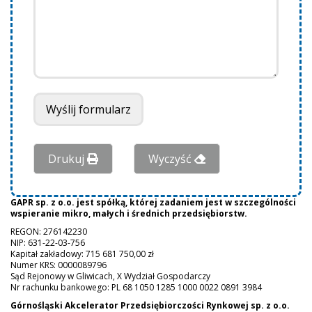
Drukuj
Wyczyść
GAPR sp. z o.o. jest spółką, której zadaniem jest w szczególności
wspieranie mikro, małych i średnich przedsiębiorstw.
REGON: 276142230
NIP: 631-22-03-756
Kapitał zakładowy: 715 681 750,00 zł
Numer KRS: 0000089796
Sąd Rejonowy w Gliwicach, X Wydział Gospodarczy
Nr rachunku bankowego: PL 68 1050 1285 1000 0022 0891 3984
Górnośląski Akcelerator Przedsiębiorczości Rynkowej
sp. z o.o.