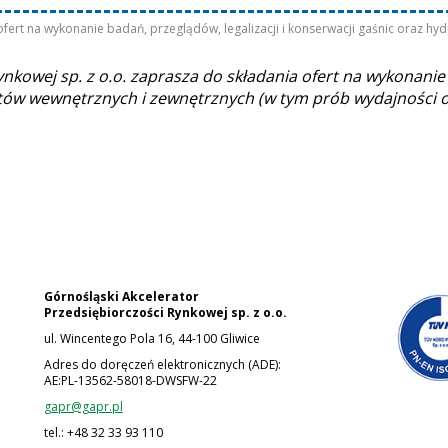
fert na wykonanie badań, przeglądów, legalizacji i konserwacji gaśnic oraz h
nkowej sp. z o.o. zaprasza do składania ofert na wykonanie 
ntów wewnętrznych i zewnętrznych (w tym prób wydajności o
Górnośląski Akcelerator
Przedsiębiorczości Rynkowej
sp. z o.o.
ul. Wincentego Pola 16, 44-100 Gliwice
Adres do doręczeń elektronicznych (ADE):
AE:PL-13562-58018-DWSFW-22
gapr@gapr.pl
tel.: +48 32 33 93 110