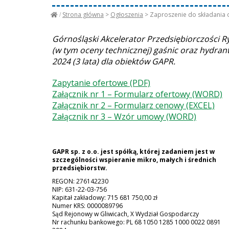
Strona główna
>
Ogłoszenia
>
Zaproszenie do składania o
Górnośląski Akcelerator Przedsiębiorczości Ry
(w tym oceny technicznej) gaśnic oraz hydra
2024 (3 lata) dla obiektów GAPR.
Zapytanie ofertowe (PDF)
Załącznik nr 1 – Formularz ofertowy (WORD)
Załącznik nr 2 – Formularz cenowy (EXCEL)
Załącznik nr 3 – Wzór umowy (WORD)
GAPR sp. z o.o. jest spółką, której zadaniem jest w
szczególności wspieranie mikro, małych i średnich
przedsiębiorstw.
REGON: 276142230
NIP: 631-22-03-756
Kapitał zakładowy: 715 681 750,00 zł
Numer KRS: 0000089796
Sąd Rejonowy w Gliwicach, X Wydział Gospodarczy
Nr rachunku bankowego: PL 68 1050 1285 1000 0022 0891