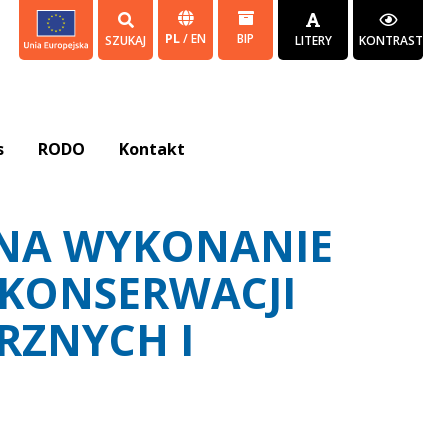
PL
/
EN
BIP
SZUKAJ
LITERY
KONTRAST
s
RODO
Kontakt
 NA WYKONANIE
 KONSERWACJI
RZNYCH I