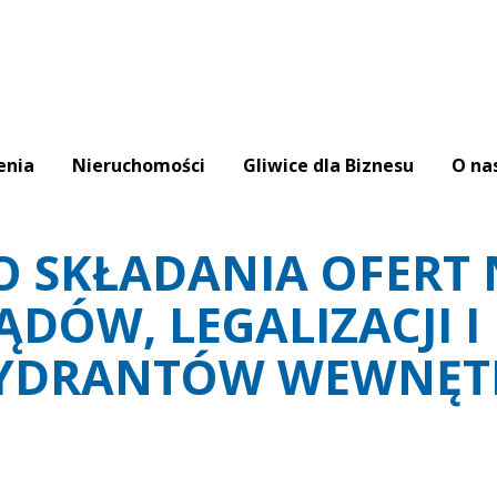
enia
Nieruchomości
Gliwice dla Biznesu
O na
O SKŁADANIA OFERT
ĄDÓW, LEGALIZACJI I
HYDRANTÓW WEWNĘT
H