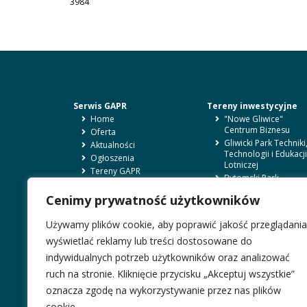
3984
Serwis GAPR
Tereny inwestycyjne
Home
"Nowe Gliwice"
Centrum Biznesu
Oferta
Gliwicki Park Techniki
Aktualności
Technologii i Edukacji
Ogłoszenia
Lotniczej
Tereny GAPR
Bytomski Park
O nas
Przemysłowy
Kontakt
Cenimy prywatność użytkowników
Wynajem
BIP
Sale szkoleniowe
Zgłoszenia sygnalistów
Używamy plików cookie, aby poprawić jakość przeglądania
Biura
RODO i polityka
wyświetlać reklamy lub treści dostosowane do
prywatności
Magazyny
indywidualnych potrzeb użytkowników oraz analizować
Usługi szkoleniowe
ruch na stronie. Kliknięcie przycisku „Akceptuj wszystkie”
oznacza zgodę na wykorzystywanie przez nas plików
cookie.