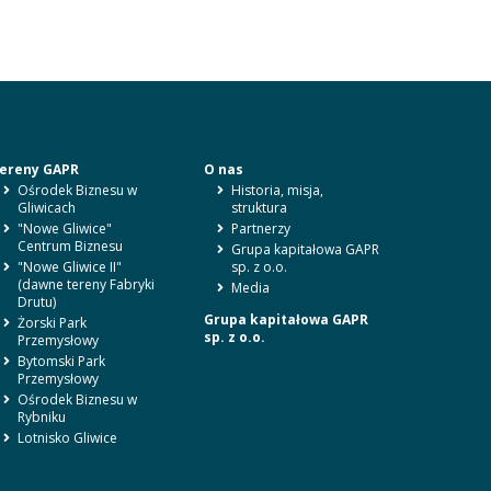
ereny GAPR
O nas
Ośrodek Biznesu w
Historia, misja,
Gliwicach
struktura
"Nowe Gliwice"
Partnerzy
Centrum Biznesu
Grupa kapitałowa GAPR
"Nowe Gliwice II"
sp. z o.o.
(dawne tereny Fabryki
Media
Drutu)
Grupa kapitałowa GAPR
Żorski Park
sp. z o.o.
Przemysłowy
Bytomski Park
Przemysłowy
Ośrodek Biznesu w
Rybniku
Lotnisko Gliwice