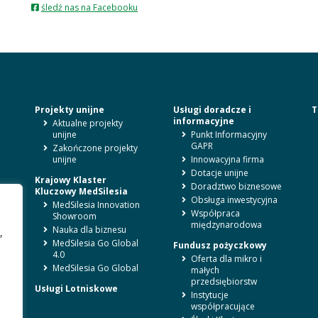
otwiera
śledź nas na Facebooku
się
w
nowej
karcie
Projekty unijne
Usługi doradcze i
T
informacyjne
Aktualne projekty
unijne
Punkt Informacyjny
GAPR
,
Zakończone projekty
unijne
Innowacyjna firma
Dotacje unijne
Krajowy Klaster
Doradztwo biznesowe
Kluczowy MedSilesia
Obsługa inwestycyjna
MedSilesia Innovation
Współpraca
Showroom
międzynarodowa
Nauka dla biznesu
,
MedSilesia Go Global
Fundusz pożyczkowy
4.0
Oferta dla mikro i
MedSilesia Go Global
małych
przedsiębiorstw
Usługi Lotniskowe
Instytucje
współpracujące